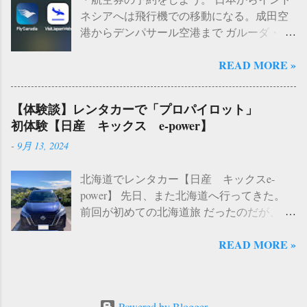
っと覗き込んでいる。あきらかに こちらを
という情報を目にした。ダイソーで電球が
https://support.apple.com/ja-jp/HT210216 ２）
ネシアへは飛行機での移動になる。成田空
「観察」 している。私は野生の動物が放つ
売られているのは知っていたが、グロー球
物理SIMから、eSIMへ切り替え iPhone 17で
港からデンパサール空港まで ガルーダ・イ
鋭い視線に、一瞬戸惑ってしまった。まる
も販売していたらしい。 さっそく買ってき
は物理SIMが廃止になりeSIMのみとなっ
ンドネシア航空 の直行便が運行しているの
で鳩がこの家の持ち主で、私が侵入者のよ
た。 なんと３個セットで１１０円（税込）
た。事前準備として、 SE2の物理SIMを
READ MORE »
で、今回はこちらを利用した。旅行代理店
うにさえ思えてきた。野生の凄みに恐怖を
だった。こんなに安くて大丈夫なのか？
eSIMに切り替えておくべきか？ と考えて
でチケットを予約する際に「席を隣り合わ
感じてしまう。 気を取り直して、窓の近く
と一瞬思ったのだが、パッケージにも「FG-
いたのだが、こちらも iPhoneSE2は物理SIM
せで予約するためには、 オプションで追加
に立つ。鳩は逃げない。少し身体を揺らし
1E」の表記があるし、１１０円（税込）だ
のままでOK 。機種変更の際にiPhone17から
【体験談】レンタカーで「プロパイロット」
料金が必要になる 」と説明があった。数千
た程度だ。まさか、飛びかかってこないよ
から失敗したら、別のところで買い直せば
eSIMに移行することができる...
初体験【日産 キックス e-power】
円の追加ということなので（正確な金額は
な、とおそるおそる慎重に窓を開けると、
いいと思い購入することにした。 左が今回
-
9月 13, 2024
忘れてしまいました）さて、どうしようか
鳩は向かいの電柱へ飛び移った。そして、
購入してきたダイソー製のもので、右が今
としばし考えた。 旅の計画をしていて悩ま
また こちらをじっ、と見ている。 互いの空
回交換したグロー球である。ちなみに古い
北海道でレンタカー【日産 キックスe-
しいのが、追加料金が重なって当初の予定
間でバチバチと火花が飛び散っているよう
やつは TOSHIBA製 だった。新しいグロー
power】 先日、また北海道へ行ってきた。
よりも大幅に予算が膨れ上がっていくこと
な気さえする。しかし飛びかかってくる様
球をセットしてスイッチを入れると・・・
前回が初めての北海道旅 だったのだが、そ
である。数千円のオプションでも積み重な
子もないし、まして相手は空中にいるのだ
ついた！ やはりこれが原因だったようで
れから3ヶ月後に２回目の北海道行きとなっ
ると、あっというまに数万円になったりす
からこちらからはどうすることもできな
ある。まだ２つ残っていたので、ついでに
READ MORE »
た。何十年も行ったことがなかった場所
る。予算に余裕がたっぷりあるのならば問
い。とりあえずその日は、ベランダの掃除
キッチンのグロー球も交換しておくことに
へ、こうやって連続で行くことになるとい
題ないのだが、残念ながらそのような状況
をして様子を見ることにした。 パートナー
した。 そんなわけで、 ダイソーにもグロー
うのも縁というやつなのだろうか。 今回も
ではない。限られた資金を活用して 「すこ
を連れて、鳩が再訪する 翌日は土曜日だっ
球は販売していて、しかも３個で110円（税
前回同様４泊５日の日程だったのだが、そ
しでも遠くへ、少しでも長く 」の旅が、私
た。私は部屋の中で作業をしていた。ベラ
込）だった という報告でした。一応、アマ
Powered by Blogger