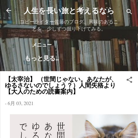
スキップしてメイン コンテンツに移動
人生を長い旅と考えるなら
コピーライター佐藤のブログ。興味のあるこ
とを、少しずつ掘り下げてみる。
メニュー
もっと見る…
【太宰治】 （世間じゃない。あなたが、
ゆるさないのでしょう？）人間失格より
【大人のための読書案内】
-
6月 03, 2021