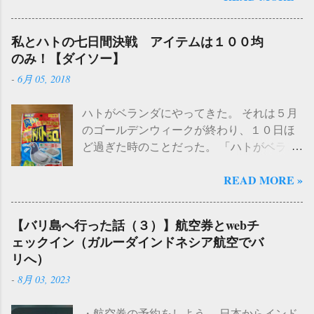
予感がしたので、こちらも交換してみるこ
ップデートしておくべきか迷った。 しか
とにした。 ちなみに「グロー球って何？」
し、SE2は古い機種のため、iOS26にアップ
私とハトの七日間決戦 アイテムは１００均
とChatGPTに質問してみたところ、 「グロ
デートすることによって不具合が生じるか
のみ！【ダイソー】
ー球」とは、直訳すると「光る球」や「発
もしれないと躊躇していた。ネットで検索
-
6月 05, 2018
光球」という意味です。この用語は、主に
したところ 「iOS18 → iOS 26.1なら、そ
照明やディスプレイなどの分野で使用され
のままでも大丈夫」 という情報を目にした
ハトがベランダにやってきた。 それは５月
ることがあります。 例えば、蛍光灯やネオ
ので（どこで目にしたかは忘れてしまっ
のゴールデンウィークが終わり、１０日ほ
ンサインなどの光源は、内部にガスが封入
た）おそらく大丈夫だろうと思い込むこと
ど過ぎた時のことだった。 「ハトがベラン
された「グロー球」を使用しています。こ
にして、iOSはアップデートせず移行するこ
ダに居る！」 連れがスマホで撮影した写真
の球体の中でガスが電気放電を起こし、発
とにした。 実際に行ってみると、 特に問題
READ MORE »
を送ってきた。その時は「ふうん、このあ
光することで光が生じます。また、一部の
も不具合もなくスムーズに移行が完了 し
たりにもハトがいるんだ。今まであまり見
LED照明製品でも「グロー球」という用語
た。 データの転送方法は、iCloudからでは
かけなかったけどな」程度にしか思ってい
が使用されることがあります。 という回答
なく、 SE2からiPhone17に転送する方法 を
【バリ島へ行った話（３）】航空券とwebチ
なかった。たまたま移動の途中に、少しベ
が返ってきた。とにかく、 グロー球がない
選択した。あくまでも私の環境ではある
ェックイン（ガルーダインドネシア航空でバ
ランダで休憩していると考えていたのだっ
と蛍光灯がつかない のである。現在家には
が、iOS18.7.2 → iOS26.1 へクイックスター
リへ）
た。 それから数日後。私もベランダに鳩が
「グロー球」の在庫はないので、電気屋さ
トで転送することができたことを記してお
-
8月 03, 2023
とまっているのを発見した。しかも相手
んへ行くか、それともアマゾンかな、と考
く。 参考【クイックスタートを使って新し
（ハト）は身動きもせずに、部屋の中をじ
えていたところ 「ダイソーでも買えるよ」
い iPhone や iPad にデータを転送する】
・航空券の予約をしよう。 日本からインド