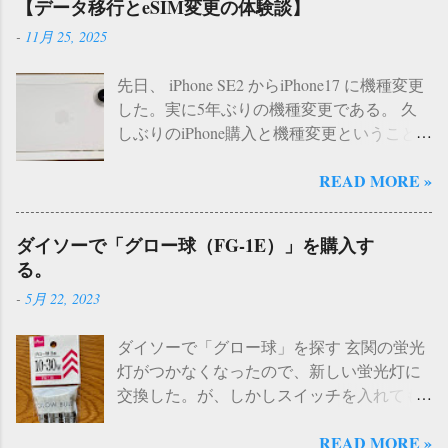
【データ移行とeSIM変更の体験談】
-
11月 25, 2025
先日、 iPhone SE2 からiPhone17 に機種変更
した。実に5年ぶりの機種変更である。 久
しぶりのiPhone購入と機種変更ということ
で、データ移行やeSIM変更などで戸惑った
READ MORE »
部分があった。今回は、事前準備と手順な
どをまとめてみたいと思います。 【状況】
・ iPhone SE２ iOS18.7.2 から → iPhone iOS
ダイソーで「グロー球（FG-1E）」を購入す
26.1 へ機種変更 ・キャリア Y!mobile ・ア
る。
ップルオンラインストアで購入 ・事前準
-
5月 22, 2023
備 とくになし。写真と、 使用頻度が低い
アプリを削除。 ・移行方法 「クイックス
ダイソーで「グロー球」を探す 玄関の蛍光
タート」iPhoneSE2 から データ転送 １）
灯がつかなくなったので、新しい蛍光灯に
クイックスタートについて（iOS18 →
交換した。が、しかしスイッチを入れても
iOS26） まず最初に気になっていたのは、
蛍光灯がつかない。どうやらこれは 「アレ
iOSのバージョンが異なること 。SE2は（
READ MORE »
（グロー球というらしい）」 かな、という
iOS18.7.2） だったため、事前にiOS26へア