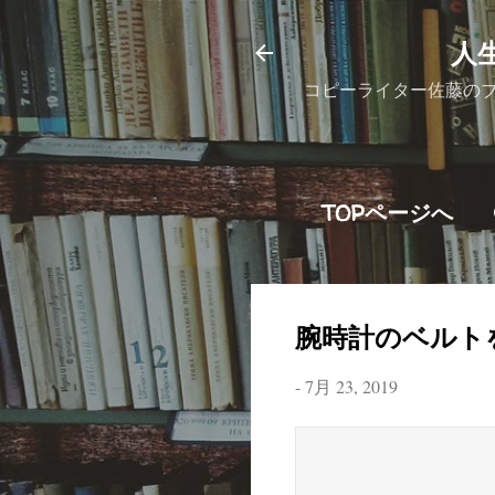
人
コピーライター佐藤の
TOPページへ
腕時計のベルト
-
7月 23, 2019