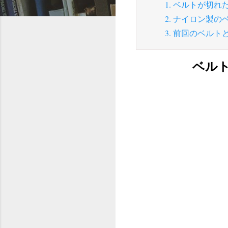
1. ベルトが切
2. ナイロン製
3. 前回のベル
ベル