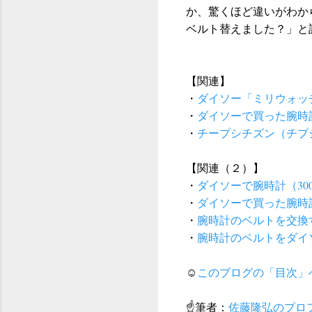
か、驚くほど違いがわか
ベルト替えました？」と
【関連】
・
ダイソー「ミリウォッ
・
ダイソーで買った腕時
・
チープシチズン（チプ
【関連（２）】
・
ダイソーで腕時計（30
・
ダイソーで買った腕時
・
腕時計のベルトを交換
・
腕時計のベルトをダイ
☺
このブログの「目次」
☝筆者：
佐藤隆弘のプロ