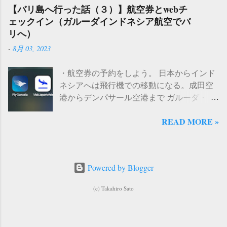
葬られる） （世間じゃない。葬むるのは、
に立つ。鳩は逃げない。少し身体を揺らし
1E」の表記があるし、１１０円（税込）だ
のままでOK 。機種変更の際にiPhone17から
【バリ島へ行った話（３）】航空券とwebチ
あなたでしょう？） 【 人間失格 太宰治よ
た程度だ。まさか、飛びかかってこないよ
から失敗したら、別のところで買い直せば
eSIMに移行することができる...
ェックイン（ガルーダインドネシア航空でバ
り 】 こちらは主人公の大庭葉蔵が友人の堀
な、とおそるおそる慎重に窓を開けると、
いいと思い購入することにした。 左が今回
リへ）
木に「これ以上は、世間が、ゆるさないか
鳩は向かいの電柱へ飛び移った。そして、
購入してきたダイソー製のもので、右が今
-
8月 03, 2023
らな」と言われたことをきっかけに「世間
また こちらをじっ、と見ている。 互いの空
回交換したグロー球である。ちなみに古い
とはなんだ？」と考察している場面です。
間でバチバチと火花が飛び散っているよう
やつは TOSHIBA製 だった。新しいグロー
・航空券の予約をしよう。 日本からインド
大庭は 「世間ではなく、あなた個人が許さ
な気さえする。しかし飛びかかってくる様
球をセットしてスイッチを入れると・・・
ネシアへは飛行機での移動になる。成田空
ないのだ」 と考察していくのですが、この
子もないし、まして相手は空中にいるのだ
ついた！ やはりこれが原因だったようで
港からデンパサール空港まで ガルーダ・イ
視点は現代を生きる私たちにも必要な視点
からこちらからはどうすることもできな
ある。まだ２つ残っていたので、ついでに
ンドネシア航空 の直行便が運行しているの
だと感じます。 私たちは「一般的に」「常
い。とりあえずその日は、ベランダの掃除
キッチンのグロー球も交換しておくことに
READ MORE »
で、今回はこちらを利用した。旅行代理店
識的に」または「あなたのことを思って」
をして様子を見ることにした。 パートナー
した。 そんなわけで、 ダイソーにもグロー
でチケットを予約する際に「席を隣り合わ
などという意見を受けとることがありま
を連れて、鳩が再訪する 翌日は土曜日だっ
球は販売していて、しかも３個で110円（税
せで予約するためには、 オプションで追加
す。しかしその「一般」「常識」といった
た。私は部屋の中で作業をしていた。ベラ
込）だった という報告でした。一応、アマ
料金が必要になる 」と説明があった。数千
言葉が、本当に「一般常識」ではなく 「発
ンダのあたりでごそごそと音がした。鳩の
ゾンではどのくらいの価格で販売されてい
Powered by Blogger
円の追加ということなので（正確な金額は
言者個人の考え」であることが、少なくな
鳴き声も聞こえる。もしや、と思いベラン
るのか調べてみたところ「２個セットで３
忘れてしまいました）さて、どうしようか
いと思う のです。 自分の価値観で切り取っ
ダを覗きこんでみると、いた！ 鳩だ！
００円前後」から購入できるようだった。
(c) Takahiro Sato
としばし考えた。 旅の計画をしていて悩ま
たものを「一般常識」という言葉に置き換
しかも パートナーの鳩と一緒だ！ 私は窓に
気になった人は、こちらも合わせて確認し
しいのが、追加料金が重なって当初の予定
えて発言する。そして厄介なことは、発言
近づいて開けようとした。窓に手をかけた
ていただきたい。 Amazonで「グロー球（点
よりも大幅に予算が膨れ上がっていくこと
者本人が「これは一般常識である」と思い
段階で、鳩は近くの電信柱の上に飛んで行
灯管）」を探す 現場からは以上です。