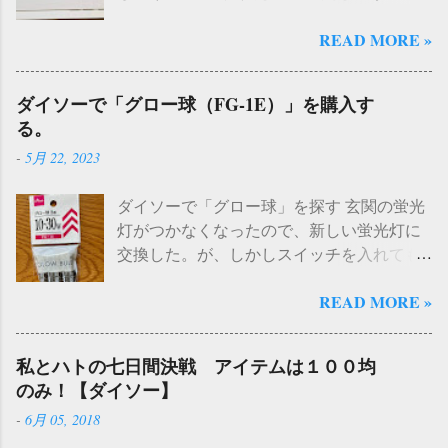
で、データ移行やeSIM変更などで戸惑った
READ MORE »
部分があった。今回は、事前準備と手順な
どをまとめてみたいと思います。 【状況】
・ iPhone SE２ iOS18.7.2 から → iPhone iOS
ダイソーで「グロー球（FG-1E）」を購入す
26.1 へ機種変更 ・キャリア Y!mobile ・ア
る。
ップルオンラインストアで購入 ・事前準
-
5月 22, 2023
備 とくになし。写真と、 使用頻度が低い
アプリを削除。 ・移行方法 「クイックス
ダイソーで「グロー球」を探す 玄関の蛍光
タート」iPhoneSE2 から データ転送 １）
灯がつかなくなったので、新しい蛍光灯に
クイックスタートについて（iOS18 →
交換した。が、しかしスイッチを入れても
iOS26） まず最初に気になっていたのは、
蛍光灯がつかない。どうやらこれは 「アレ
iOSのバージョンが異なること 。SE2は（
READ MORE »
（グロー球というらしい）」 かな、という
iOS18.7.2） だったため、事前にiOS26へア
予感がしたので、こちらも交換してみるこ
ップデートしておくべきか迷った。 しか
とにした。 ちなみに「グロー球って何？」
し、SE2は古い機種のため、iOS26にアップ
私とハトの七日間決戦 アイテムは１００均
とChatGPTに質問してみたところ、 「グロ
デートすることによって不具合が生じるか
のみ！【ダイソー】
ー球」とは、直訳すると「光る球」や「発
もしれないと躊躇していた。ネットで検索
-
6月 05, 2018
光球」という意味です。この用語は、主に
したところ 「iOS18 → iOS 26.1なら、そ
照明やディスプレイなどの分野で使用され
のままでも大丈夫」 という情報を目にした