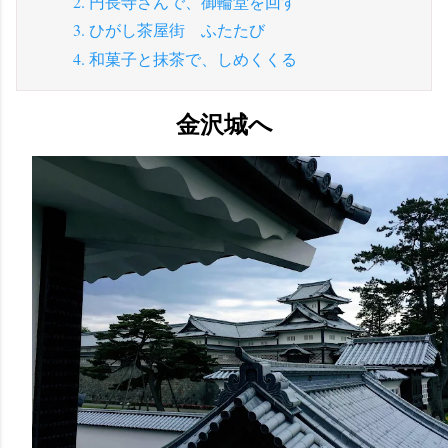
2. 円長寺さんで、御輪堂を回す
3. ひがし茶屋街 ふたたび
4. 和菓子と抹茶で、しめくくる
金沢城へ