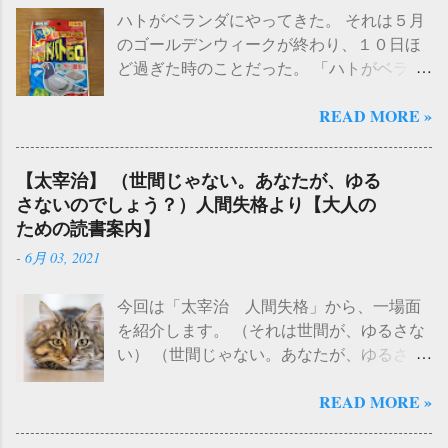
ハトがベランダにやってきた。 それは５月
ることがあります。 例えば、蛍光灯やネオ
ので（どこで目にしたかは忘れてしまっ
のゴールデンウィークが終わり、１０日ほ
ンサインなどの光源は、内部にガスが封入
た）おそらく大丈夫だろうと思い込むこと
ど過ぎた時のことだった。 「ハトがベラン
された「グロー球」を使用しています。こ
にして、iOSはアップデートせず移行するこ
ダに居る！」 連れがスマホで撮影した写真
の球体の中でガスが電気放電を起こし、発
とにした。 実際に行ってみると、 特に問題
READ MORE »
を送ってきた。その時は「ふうん、このあ
光することで光が生じます。また、一部の
も不具合もなくスムーズに移行が完了 し
たりにもハトがいるんだ。今まであまり見
LED照明製品でも「グロー球」という用語
た。 データの転送方法は、iCloudからでは
かけなかったけどな」程度にしか思ってい
が使用されることがあります。 という回答
なく、 SE2からiPhone17に転送する方法 を
【太宰治】 （世間じゃない。あなたが、ゆる
なかった。たまたま移動の途中に、少しベ
が返ってきた。とにかく、 グロー球がない
選択した。あくまでも私の環境ではある
さないのでしょう？）人間失格より【大人の
ランダで休憩していると考えていたのだっ
と蛍光灯がつかない のである。現在家には
が、iOS18.7.2 → iOS26.1 へクイックスター
ための読書案内】
た。 それから数日後。私もベランダに鳩が
「グロー球」の在庫はないので、電気屋さ
トで転送することができたことを記してお
-
6月 03, 2021
とまっているのを発見した。しかも相手
んへ行くか、それともアマゾンかな、と考
く。 参考【クイックスタートを使って新し
（ハト）は身動きもせずに、部屋の中をじ
えていたところ 「ダイソーでも買えるよ」
い iPhone や iPad にデータを転送する】
今回は「太宰治 人間失格」から、一場面
っと覗き込んでいる。あきらかに こちらを
という情報を目にした。ダイソーで電球が
https://support.apple.com/ja-jp/HT210216 ２）
を紹介します。 （それは世間が、ゆるさな
「観察」 している。私は野生の動物が放つ
売られているのは知っていたが、グロー球
物理SIMから、eSIMへ切り替え iPhone 17で
い） （世間じゃない。あなたが、ゆるさな
鋭い視線に、一瞬戸惑ってしまった。まる
も販売していたらしい。 さっそく買ってき
は物理SIMが廃止になりeSIMのみとなっ
いのでしょう？） （そんな事をすると、世
で鳩がこの家の持ち主で、私が侵入者のよ
た。 なんと３個セットで１１０円（税込）
た。事前準備として、 SE2の物理SIMを
READ MORE »
間からひどいめに逢うぞ） （世間じゃな
うにさえ思えてきた。野生の凄みに恐怖を
だった。こんなに安くて大丈夫なのか？
eSIMに切り替えておくべきか？ と考えて
い。あなたでしょう？） （いまに世間から
感じてしまう。 気を取り直して、窓の近く
と一瞬思ったのだが、パッケージにも「FG-
いたのだが、こちらも iPhoneSE2は物理SIM