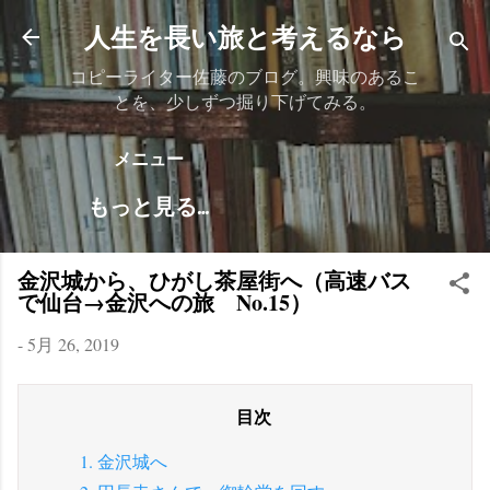
スキップしてメイン コンテンツに移動
人生を長い旅と考えるなら
コピーライター佐藤のブログ。興味のあるこ
とを、少しずつ掘り下げてみる。
メニュー
もっと見る…
金沢城から、ひがし茶屋街へ（高速バス
で仙台→金沢への旅 No.15）
-
5月 26, 2019
1. 金沢城へ