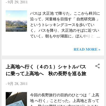
静かに霞んで見える。リフトからおり
-
9月 29, 2011
こではそのような雰囲気を感じさせな
て、休憩小屋の前を通り過ぎていよいよ
い。人は多いけれど「やはりここは山な
山へ入る。 リフト上駅から「牛首」の分
バスは 大正池 で降りた。ここから梓川に
のだ」という、どこかビシっと引き締ま
岐点をめざす。整備された木道を、淡々
沿って、河童橋を目指す「 自然研究路 」
った空気を漂わせている。それは空気の
と歩く。とても歩きやすく危ないところ
というトレッキングコースを歩いてい
質感なのか、後ろにそびえる穂高岳の姿
もほとんどないので、小さなお子さんと
く。 バスを降り、大正池のそばに近づい
なのか、透き通る水が豊富に流れ続ける
一緒に月山に登る方は、このあたりま
ていく。朝もやが湖面に、ぼんやりと漂
梓川のおかげなのか、一般車両の通行を
で...
っている。 底の底まで見えているのでは
禁止しているからなのか。それはわから
ないか、と思うほどの透明な水 。その上
READ MORE »
ないけれど、とにかく、そのようなもの
に、穂高連峰の山々がくっきりと映って
が組み合わさって、この場所が作られて
いる。 太陽に力強く照らされた山肌と、
いるのかな、という感じがする。 梓川の
まだ静寂を保っている湖面の静けさのコ
上高地へ行く（４の１）シャトルバス
河原に降りて、水に手を浸す。なぜか
ントラストが、現実の世界とは思えない
「また、ここに来たぞ！」 という気分に
に乗って上高地へ 秋の長野を巡る旅
ような不可思議な空間を作っている。池
なる。初めてきたのだから「また」とい
に向かって左側に見えるのが焼岳だ。あ
-
9月 28, 2011
う言葉は不適切なのだけど、なぜか「ま
の山が噴火したことで、この大正池がで
た」という言葉がぴったりくるような気
きたという。 みんな足を止めて、盛んに
今回の長野旅行の目的のひとつは「 上高
がする。そして「またくるぞ」という気
写真を撮影している。通常の観光地のよ
地 へ行く」ことだった。上高地と言って
分にもなってくる。来たばかりなのに
うに、ピースサインをして記念写真を撮