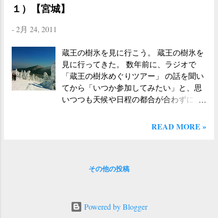
れしい。「本当に、あんなに高くて大き
１）【宮城】
で本格的な野球の練習を止めることだろ
い山の頂上に登ったのだろうか？」と、
う。子供のころから長い時間かけて取り
少し自分を褒めてあげたい気分になる。
-
2月 24, 2011
組んできた野球が、あと数日で終わりを
普段は、周りの人から褒めてもらえるこ
迎えようとしている。その瞬間、彼らの
とは少ないので、「がんばったなオレ」
蔵王の樹氷を見に行こう。 蔵王の樹氷を
頭の中にはどのような感情が交錯するの
と口には出さずに、何度か頭の中で繰り
見に行ってきた。 数年前に、ラジオで
だろう。 八甲田ゴードラインを散策する
返してみる。うん・・・繰り返せば繰り
「蔵王の樹氷めぐりツアー」 の話を聞い
翌日、ホテルで朝食を済ませてから、 八
返すほど、ちょっとせつなくなってくる
てから「いつか参加してみたい」と、思
甲田ロープウェー へと向かう。ロープウ
のは、どうしてなのだろう？ スノーモン
いつつも天候や日程の都合が合わずに、
ェーの山頂公園からは、「 八甲田ゴード
スターと対面 出発してから、４０分も過
参加することができなかったこのツア
ライン （ゴールドラインではなく、ゴー
ぎただろうか（正確にはわからない）。
ー。今年（2011年）になって、ようやく
ドライン。誤字ではないので念のた
READ MORE »
目の前に、樹氷の姿が見えてきた。ポコ
行く事ができた。 集合場所の 遠刈田温泉
め）」というトレッキングコースが整備
ポコと、雪の上に立っている樹氷の姿に
に近づくと、雪をかぶった蔵王連邦の姿
されていて、そこを歩くのが目的だ。３
は、なんともかわいらしい印象を受け
が見えてきた。ついさきほどまでの「眠
０分コースと６０分コースの２種類があ
た。 同じ方向に向かって集団で歩いてい
その他の投稿
い。つかれた。こんなに苦労してまでし
って、自分は迷わず６０分コースを選
る一団 のようにも見える。モンスター
て、樹氷を見にいく価値があるのだろう
択。 ６０分コースは湿原の回りを、ぐる
と、いうよりは、どこかの学校の仲良し
か？」というような気分は、あっという
りと一周するように設置されていて、湿
グループといった感じに見える。 そし
間に、後方１００kmにまで吹き飛んでし
Powered by Blogger
原や高山植物を眺めながら、楽に歩くこ
て、雪上車は樹氷鑑賞ポイントへ到着。
まう。自然と笑顔になってくる。 今年は