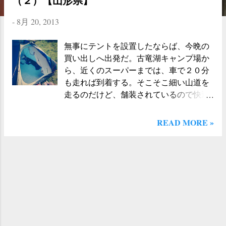
（２）【山形県】
-
8月 20, 2013
無事にテントを設置したならば、今晩の
買い出しへ出発だ。古竜湖キャンプ場か
ら、近くのスーパーまでは、車で２０分
も走れば到着する。そこそこ細い山道を
走るのだけど、舗装されているので快適
に走行することができた。 あれこれと、
適当に食材を買い込み、テント場へ戻っ
READ MORE »
たのが午後６時過ぎ。手元をライトで照
らしながら、食事の準備を進めていく。
今回は、小型のLEDのライト（登山用）
を２つ持っていったのだが、これが優秀
で、簡単な調理ならば十分にこなすこと
ができた。ランタンの独特の雰囲気や音
も好きだけど、手軽さを考えたらLEDラ
イトは快適ですね。電池も長持ちする