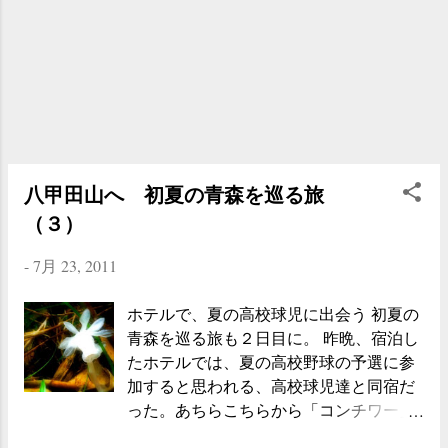
がとう、と誰に言うのでもなくつぶやい
くさんの人たちが、やっては過ぎてい
時は、時間を何度も見て地図と自分の位
てから車に乗り込んだ。 現在、上高地へ
く。みんな笑顔だ。とても笑顔だ。 そん
置を確認するようにしている。山の中で
は自然保護の観点から一般車両の乗り入
な様子を眺めながら、しばらくの間、
迷うのは一瞬だし、それは大きなトラブ
れが禁止されている。自分たちのような
コ...
ルにつながることも多いからだ。 でも、
一般の人間が上高地入りするには、おお
ここ上高地では、ほとんど時計を見るこ
まかにわけて、 １）電車 → バス
とがなかった。道も整備されているし、
→ 上高地 ２）バス → 上高地 ３）
たくさんの人が歩いているから、という
車 → バス 上高地 のように、何らか
八甲田山へ 初夏の青森を巡る旅
こともある。時間を確認することで現実
の交通機関を利用して上高地入りするこ
の世界に戻りたくなかったのかもしれな
（３）
とになる。自分の場合は、上高地から降
いし、ただ単に時間を確認するのを忘れ
りてきた後、そのまま車で移動する必要
ていたのかもしれない。そのどちらなの
-
7月 23, 2011
があったので、３）のプランで行くこと
か、もはや自分でもわからないのだけ
にしていた。今回の 具体的なルートを示
ど、気がついたら 田代橋 に到着してい
ホテルで、夏の高校球児に出会う 初夏の
すと、 １）安曇野市（ホテル）車で移
た。穂高連峰と梓川の流れを眺めなが
青森を巡る旅も２日目に。 昨晩、宿泊し
動 → ２）沢渡（駐車場）バスに乗り
ら、 上高地温泉ホテル の前で小休止をす
たホテルでは、夏の高校野球の予選に参
換え → ３）上高地 と、いう流れにな
る。 ホテルの売店をのぞくと、ポテトチ
加すると思われる、高校球児達と同宿だ
る。前日に宿泊したホテルのフロントの
ップスの袋がパンパンにふくれているの
った。あちらこちらから「コンチワー」
方に上高地までのルートを質問したとこ
を見つけた。気圧の関係なのだろ...
「チワッス」と元気な挨拶が飛び交って
ろ「途中細い道があるけれど、おおむね