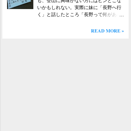
も、登山に興味がない方にはピンとこな
「また」が連続で頭に浮かぶというの
っている人たちよりも、山々にレンズを
いかもしれない。実際に妹に「長野へ行
も、初めての体験に、なんとなく苦笑い
向けて何枚も何枚もシャッターを切って
く」と話したところ「長野って何がある
をする。 しばらく周辺を散策してから
いる人の方が多いように思える。ひとし
の？」「上高地へ行くんだ」「ふーん」
「おいしいコーヒーを飲もう」と、河童
きり山と池の写真を撮影してから、忘れ
と、いった感じだった。 しかし、登山好
橋の目の前にある 五千尺ホテル にはい
READ MORE »
ていたかのように記念写真を撮る。ああ
きの人間にとっては日本（北）アルプス
る。上高地の計画を立てている時から、
そうだ、人物の写真も撮っておかないと
の玄関であり「聖地」と言っても言い過
このホテルでコーヒーを飲もうと決めて
ね、といった感じになってしまうほど、
ぎではない場所なのである。 数年前に長
いた。ちなみに 五千尺ホテルの「 五千
ここの風景は美しく圧倒的な存在感だっ
野に来た時には、オフシーズンだったた
尺」とは、上高地の標高1.500m（ 五千
た。 立ち去りがたい衝動を感じつつ、次
め、松本市から上高地方面を眺めただけ
尺）からきているそうだ。ふいに頭に
の場所へと向かっていく。森の中を抜
で終わってしまっていたこともあり、今
「アルプス１万尺」のメロディが思い浮
け、木道の上をポクポクと歩いていく。
回はとても楽しみにしていた。一番の心
かぶ。思い浮かんだだけで、さすがに歌
暑くもなく寒くもない。時折降り注いで
配事は天気で、出発時の天気予報では
いはしなかったが、陽気な気分のまま、
くる太陽の光が、普段の光よりも白く鮮
「曇りのち雨」となっていた。アウトド
椅子についた。 オーダーをすると、ほど
烈なものに感じる。ちいさな子供を連れ
アの大敵は、なんといっても雨。曇りで
なく皿が目の前のテーブルに運ばれてく
た母親が、先へ先へ行こうとする子供を
もいいから、なんとか雨だけは避けてく
る。コーヒーの味そのものを楽しむこと
呼び止める。このような場所では、大人
れ、と願いながら迎えた当日は、なんと
と、この場所で飲む、という喜びとが組
よりも子供の方がずっと元気だ。早く、
抜けるような青空。雨雲なんて視界の端
み合わさって、なんともいえない気分に
早く、と道の先の方へと走るようにして
にさえ見えない。すべてが整った。あり
なる。窓の外には、河童橋が見える。た
進んでいく。 僕は、いつも山歩きをする