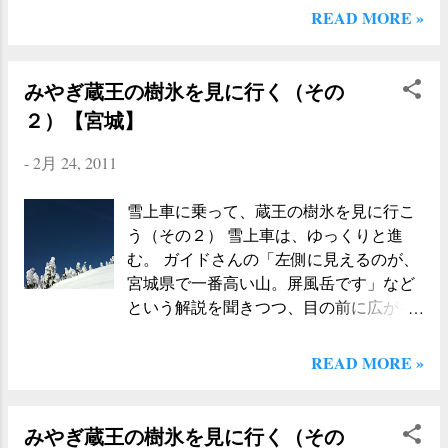
いて、ホテル全体が合宿所のようになっ
走りやすいルート」と教えていただいた
READ MORE »
ていた。 正直「これは、夜も騒がしいの
のだが、実際に走ってみると、ちゃんと
だろうな」と思っていたのだけど、実際
舗装されているしバスも走っているルー
は夜の１０時には、すっかりと寝静ま
みやぎ蔵王の樹氷を見に行く（その
トなので特に問題なく走行することがで
り、物音一つ立たないという徹底ぶり。
きた。「松本市から沢渡までは、通常で
２）【宮城】
もちろん先生の怒号も飛び交わない。ず
一時間弱くらいだけどシーズン中は大渋
いぶん指導が行き届いているのだな、と
滞する」と聞いていたので、早めに出発
-
2月 24, 2011
ひとしきり関心する。 就寝直前に、野球
（安曇野市を６時に出発）したところ渋
部のマネージャーとおぼしき女子が、部
滞もなく、１時間３０分ほどで 沢渡（さ
雪上車に乗って、蔵王の樹氷を見に行こ
屋の入口のところで男子部員と話してい
わんど）へ到着 することができた。 到着
う（その２） 雪上車は、ゆっくりと進
た。その前を通ろうとすると、僕の姿に
したのは、午前７時過ぎだったのだけ
む。 ガイドさんの「左側に見えるのが、
気が付いた男子部員が、女子を追い返す
ど、すでに駐車場は「ほぼ満車状態」に
宮城県で一番高い山。屏風岳です」など
ようにしてドアを閉めた。ドアを閉めら
なっていた（実際に、自分が帰るころに
という解説を聞きつつ、目の前に広がる
れた女子マネージャーは、何も言わず、
は『満車』の表示が出ている駐車場...
真っ白に染まった山並みを眺めながら、
すぐに自分の部屋に戻っていった。２人
ゆっくりと進む。 屏風岳、刈田岳、そし
READ MORE »
が部屋に入ってしまうと廊下にはもう誰
て雁戸山。 今まで自分が登ったことがあ
もいなかった。 そういえば、と思う。こ
る山々峰々を、こんな風にして別の角度
の予選が終わってしまえば、３年生は引
から眺めることができるのは、とてもう
みやぎ蔵王の樹氷を見に行く（その
退である。おそらく多くの生徒が、ここ