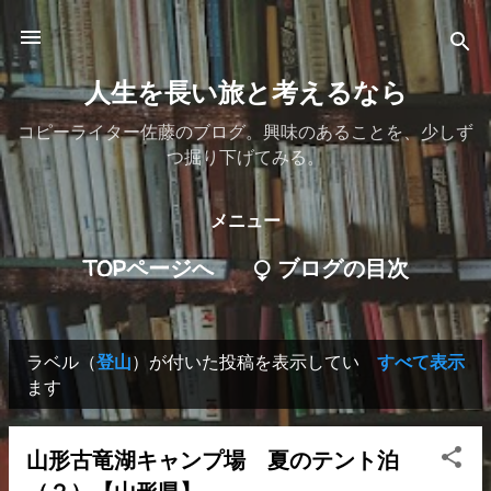
スキップしてメイン コンテンツに移動
人生を長い旅と考えるなら
コピーライター佐藤のブログ。興味のあることを、少しず
つ掘り下げてみる。
メニュー
TOPページへ
⧬ ブログの目次
もっと見る…
⧬ 作者について（問い合わせ）
登山
すべて表示
ラベル（
）が付いた投稿を表示してい
投
ます
稿
山形古竜湖キャンプ場 夏のテント泊