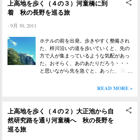
上高地を歩く（４の３）河童橋に到
だった。 この写真を見ていただくと、お
を登る。まず、姥沢駐車所から歩いて
着 秋の長野を巡る旅
わかりいただけるかと思うのだが、 山間
「月山ペアリフト」の下駅へ向かう。途
に温泉が沸き出したので、そこに湯船を
中入山協力金の徴収窓口があるので、そ
-
9月 30, 2011
設置して露天風呂にした 、という野趣あ
こで１人２００円（2011.10現在。時期に
ふれる温泉なのである。写真の右下の方
より変動するようなので、ご確認くださ
ホテルの前を出発。歩きやすく整備され
にある岩場に、男女別の露天風呂がひと
い）支払いつつ受付の方に「今日は雨は
た、梓川沿いの道を歩いていくと、先の
つずつ。写真には写っていないけれど、
降りますかね？」と質問してみる。その
方で人が集まっているような気配があっ
左側の方に混浴の露天風呂がひとつ。さ
方に「今日は大丈夫でしょう」と即答さ
た。おそらく、あのあたりだろう・・・
らに建物の方に、内風呂と露天風呂が男
れたので、雲の隙間から見える青空を眺
と思いながら先を急ぐと、あった。 河童
女それぞれひとつずつ、と複数...
めつつ意気揚々とリフト乗り口へと向か
橋 だ。 ガイドブックなどで何度も見てい
った。（この時の係の方の台詞が後々、
た 河童橋 。その上を、たくさんの人たち
深い意味を・・・（笑）） スキーの時に
READ MORE »
が、行き交っている。写真を撮影するた
リフトを利用したことは何度もあるが、
めに立ち止まっている。 普通これだけ多
登山で利用するのは初めてだ。なんとな
くの人たちがいれば「観光地」といった
上高地を歩く（４の２）大正池から自
くうれしい。１５分ほど、時折山から吹
雰囲気になってしまうだろう。どことな
き下ろしてくる風に、ゆらゆらと揺られ
然研究路を通り河童橋へ 秋の長野を
く、ざわざわとした、活気はあるものの
ながら高度を上げていく。近くに、遠く
巡る旅
落ち着かないような雰囲気になってしま
に見える紅葉がうつくしい。山々峰々も
いがちではないかと思う。 ところが、こ