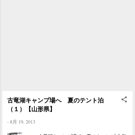
し。 ちなみに今回活躍したのが、カイン
ズホームで偶然に見つけた「 インスタン
トコンロ」。使い捨ての豆炭形式のコン
ロなのだけど、思っていたよりも火力も
あったし、普通に肉も野菜も焼くことが
できた（写真の右側のやつです）。後始
末も簡単だし、これは自分の定番になる
かもしれません。 左側のロウソクも同じ
くカインズでみつけた「虫除けキャンド
ル」。今回は、これと「蚊取り線香」と
「虫除けスプレー」を使用して蚊対策を
したのですが、そのおかげで１５ヶ所ほ
ど（！）食われただけで済みまし
た・・・。いやはや、アウトドアは虫と
古竜湖キャンプ場へ 夏のテント泊
の戦いでございます。 食事を終えたあと
（１）【山形県】
は、静かな夜のはじまり。今回、このキ
ャンプ場を選んだ理由のひとつが 「天の
-
8月 19, 2013
川＆流れ星」が見たい、ということ。整
備されたキャンプ場だと常夜灯が灯って