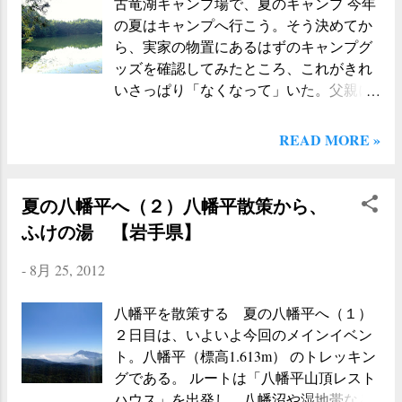
古竜湖キャンプ場で、夏のキャンプ 今年
いるし、他のキャンパー達の明るさで星
の夏はキャンプへ行こう。そう決めてか
が見えにくいだろう、と考えてここを選
ら、実家の物置にあるはずのキャンプグ
んだというわけです。 散歩がてら、近く
ッズを確認してみたところ、これがきれ
の展望台（のようなところ）まで歩いて
いさっぱり「なくなって」いた。父親に
いくと、そこには満天の星・・・ではな
聞いてみると「捨てた」とのこと。彼は
く、見事な山形市の夜景が広がってい
とにかく「自分が不要だと考えるもの
た。そう、夜景と月明かりがセットにな
READ MORE »
＝ 他人もいらないもの ＝捨てる」と
って、星は（もちろん、市内で見るより
いう考えの人間なので、物置に置く場合
はたくさん見えるけれど）期待以上には
は「捨てられる」ことを覚悟しなければ
夏の八幡平へ（２）八幡平散策から、
見る事ができなかった。やはり、山奥の
いけない。子供の頃から大切にしていた
キャンプ場へ行かないとイメージ通りの
ふけの湯 【岩手県】
ものも、だいぶ捨てられてしまったが、
星空は見えないのかもしれません。 とは
今でも「あれは保管しておきたかった」
いうものの、目の前に広がる夜景の鮮や
-
8月 25, 2012
と思うものもいくつかあるのだが本人は
かさと、月明かりの美しさには「はるば
悪気があるわけではないし、親子といえ
るやってきた」だけの価値が十分にあっ
八幡平を散策する 夏の八幡平へ（１）
ども価値観は異なるので嘆いても仕方が
た。芝生の上に寝転がって、夜空を見
２日目は、いよいよ今回のメインイベン
ない。とにもかくにも、新しいグッズを
る。iphoneアプリの「星座表」を使っ
ト。八幡平（標高1.613m） のトレッキン
購入することにする。今年のキャンプ
て、見える星を星座にあてはめたりして
グである。 ルートは「八幡平山頂レスト
は、まずはそこからだ。 とはいうもの
いると、静かな時間があっという間に過
ハウス」を出発し、八幡沼や湿地帯など