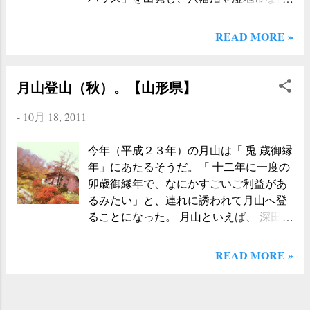
の、あまり多くの道具は持ち歩きたくな
ぎていく。 しばらく夜景と星空を堪能し
を散策しつつ、八幡平頂上を目指す。そ
いので、基本的には登山用の調理器具や
てから...
して下山。 全行程で９０分ほどで一周 で
READ MORE »
ライトを使用することにして、テントだ
手軽さながら、山の雰囲気を十分に楽し
け新規で購入することにした。 今回選ん
めるという充実のコースである。 当日は
だのは、 ケシュアのテント 。これは、以
夏休みの最中ということもあり、団体客
月山登山（秋）。【山形県】
前山の友人に「簡単に設置できて、なに
や家族連れでにぎわっていた。さらに、
より安い」とおすすめされた製品。色々
ここに掲載している写真を見ていただけ
-
10月 18, 2011
な考え方があると思うけれど、山岳用の
れば、おわかりいただけるように、見事
テントではなく、平地用のテントならば
な晴天に恵まれて、楽しい時間を過ごす
今年（平成２３年）の月山は「 兎 歳御縁
「手軽さとコスト重視」でいきたいと思
ことができた。 今回は、 八幡沼を周遊し
年」にあたるそうだ。「 十二年に一度の
っていたので、迷わずケシュアにするこ
てガマ沼の横を通り頂上へ向かうコース
卯歳御縁年で、なにかすごいご利益があ
とにした。 ネットで検索してみたとこ
を選んだのだけど、八幡沼周辺の湿原は
るみたい」と、連れに誘われて月山へ登
ろ、確かに安い。１万円以下でも十分に
非常にすばらしく、ゆるやかな地形の木
ることになった。 月山といえば、 深田久
選択肢がある。その中でも目に止まった
道をポクポクと歩いていると「ここは、
弥氏の「日本百名山」にも収録されてい
のが、 Quechua(ケシュア) T2 2人用 BLUE
北欧か？」（まだ行ったことないです
る有名な山。地元の人ならば、ほぼ全員
READ MORE »
だ。なんと、２人用で4980円。つまり１
が…）というような透き通った気分に浸
が知っているし、うちの両親も登ったこ
泊あたり、2490円/人という安さ。これな
ることができた。 道も整備されているし
とがある山だ。そんなに有名な山だとい
ら２〜３回使用して壊れたとしても（壊
特に危険な箇所もないので、小学生でも
うのに、なぜか今まで縁がなく登ること
れないと思うけど）十分に安いし、なに